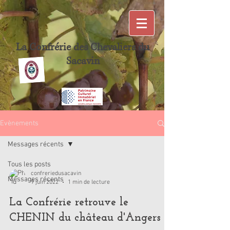
La Confrérie des Chevaliers du
Sacavin
Evènements
Messages récents
Tous les posts
confreriedusacavin
Messages récents
9 juin 2022
1 min de lecture
La Confrérie retrouve le
CHENIN du château d'Angers