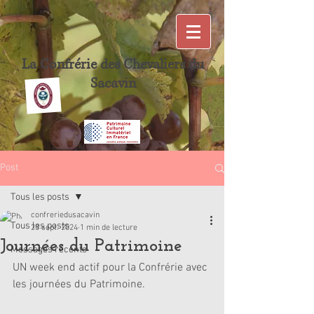
La Confrérie des Chevaliers du
Sacavin
Post
Tous les posts
confreriedusacavin
Tous les posts
23 sept. 2024
1 min de lecture
Journées du Patrimoine
Messages récents
UN week end actif pour la Confrérie avec 
les journées du Patrimoine.