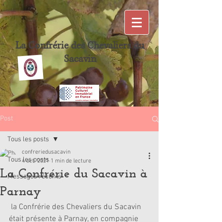
La Confrérie des Chevaliers du
Sacavin
Post
Tous les posts
confreriedusacavin
Tous les posts
4 oct. 2021
1 min de lecture
La Confrérie du Sacavin à
Messages récents
Parnay
 la Confrérie des Chevaliers du Sacavin 
était présente à Parnay, en compagnie 