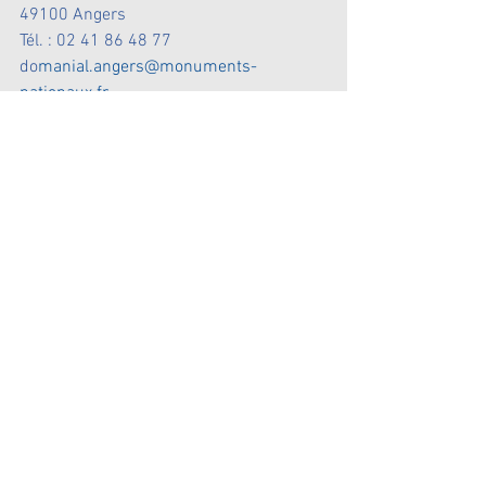
49100 Angers
Tél. : 02 41 86 48 77 
do
manial.angers@monuments-
nationaux.fr
Messages récents
Commentaires
Rédigez un commentaire...