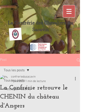
La Confrérie des Chevaliers du
Sacavin
Post
Tous les posts
confreriedusacavin
Tous les posts
9 juin 2022
1 min de lecture
La Confrérie retrouve le
Messages récents
CHENIN du château
d'Angers