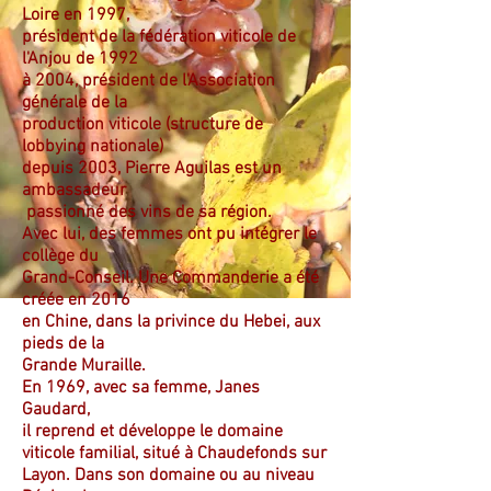
Loire en 1997,
président de la fédération viticole de
l'Anjou de 1992
à 2004, président de l'Association
générale de la
production viticole (structure de
lobbying nationale)
depuis 2003, Pierre Aguilas est un
ambassadeur
passionné des vins de sa région.
Avec lui, des femmes ont pu intégrer le
collège du
Grand-Conseil. Une Commanderie a été
créée en 2016
en Chine, dans la privince du Hebei, aux
pieds de la
Grande Muraille.
En 1969, avec sa femme, Janes
Gaudard,
il reprend et développe le domaine
viticole familial, situé à Chaudefonds sur
Layon. Dans son domaine ou au niveau