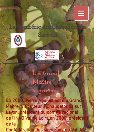
La Confrérie des Chevaliers du
Sacavin
Un Grand-
Maître
vigneron
En 2000, Pierre Aguilas est élu Grand-
Maître. Viticulteur à Chaudefonds sur
Layon, président du comité régional
de l'INAO Val de Loire en 2000, président
de la
Confédération des vignerons du Val de